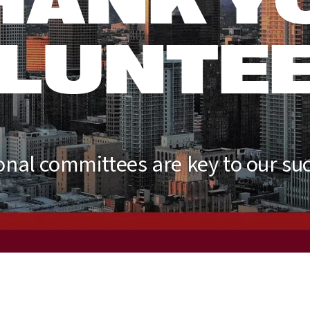
S ANGELE
HANK Y
LUNTE
onal committees are key to our suc