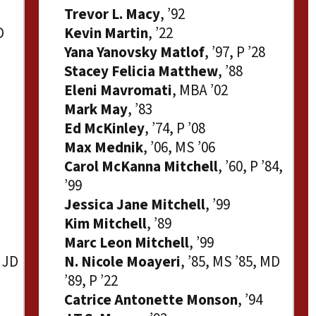
Trevor L. Macy
, ’92
D
Kevin Martin
, ’22
Yana Yanovsky Matlof
, ’97, P ’28
Stacey Felicia Matthew
, ’88
Eleni Mavromati
, MBA ’02
Mark May
, ’83
Ed McKinley
, ’74, P ’08
Max Mednik
, ’06, MS ’06
Carol McKanna Mitchell
, ’60, P ’84,
’99
Jessica Jane Mitchell
, ’99
Kim Mitchell
, ’89
Marc Leon Mitchell
, ’99
, JD
N. Nicole Moayeri
, ’85, MS ’85, MD
’89, P ’22
Catrice Antonette Monson
, ’94