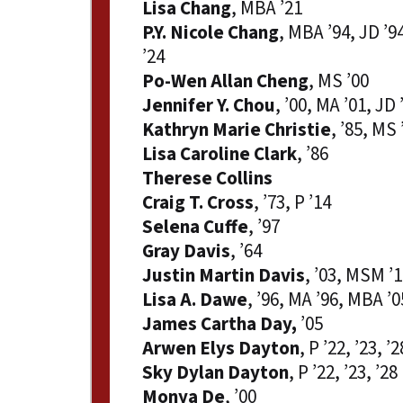
Lisa Chang
, MBA ’21
P.Y. Nicole Chang
, MBA ’94, JD ’9
’24
Po-Wen Allan Cheng
, MS ’00
Jennifer Y. Chou
, ’00, MA ’01, JD 
Kathryn Marie Christie
, ’85, MS 
Lisa Caroline Clark
, ’86
Therese Collins
Craig T. Cross
, ’73, P ’14
Selena Cuffe
, ’97
Gray Davis
, ’64
Justin Martin Davis
, ’03, MSM ’
Lisa A. Dawe
, ’96, MA ’96, MBA ’0
James Cartha Day,
’05
Arwen Elys Dayton
, P ’22, ’23, ’2
Sky Dylan Dayton
, P ’22, ’23, ’28
Monya De
, ’00