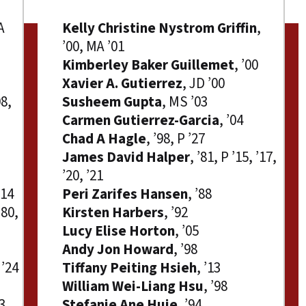
A
Kelly Christine Nystrom Griffin
,
’00, MA ’01
Kimberley Baker Guillemet
, ’00
Xavier A. Gutierrez
, JD ’00
08,
Susheem Gupta
, MS ’03
Carmen Gutierrez-Garcia
, ’04
Chad A Hagle
, ’98, P ’27
James David Halper
, ’81, P ’15, ’17,
’20, ’21
’14
Peri Zarifes Hansen
, ’88
’80,
Kirsten Harbers
, ’92
Lucy Elise Horton
, ’05
Andy Jon Howard
, ’98
 ’24
Tiffany Peiting Hsieh
, ’13
William Wei-Liang Hsu
, ’98
13
Stefanie Ane Huie
, ’94